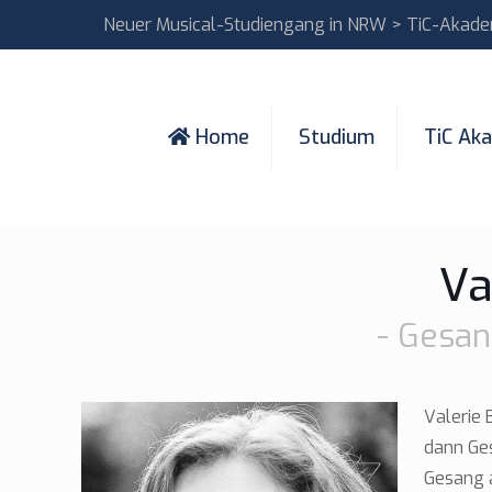
Neuer Musical-Studiengang in NRW > TiC-Akad
Home
Studium
TiC Ak
Va
- Gesan
Valerie 
dann Ges
Gesang a