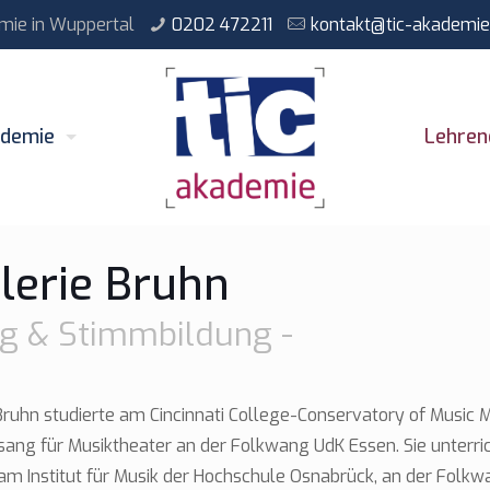
emie
in Wuppertal
0202 472211
kontakt@tic-akademie
ademie
Lehren
lerie Bruhn
g & Stimmbildung -
Bruhn studierte am Cincinnati College-Conservatory of Music 
ang für Musiktheater an der Folkwang UdK Essen. Sie unterri
m Institut für Musik der Hochschule Osnabrück, an der Folkw