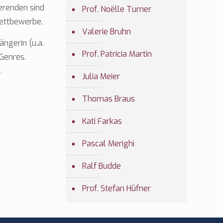
ierenden sind
Prof. Noëlle Turner
wettbewerbe.
Valerie Bruhn
ngerin (u.a.
Prof. Patricia Martin
Genres.
.
Julia Meier
Thomas Braus
Kati Farkas
Pascal Merighi
Ralf Budde
Prof. Stefan Hüfner